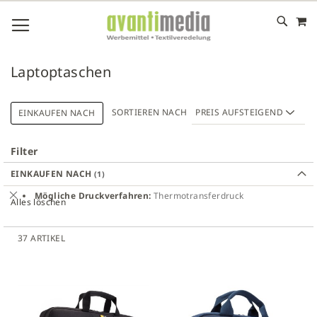
M
DIREKT
NAVIGATION UMSCHALTEN
ZUM
INHALT
# GEBEN SIE MINDESTENS 3 ZEICHEN FÜR DIE SUCHE EIN
# DRÜCKEN SIE DIE EINGABETASTE, UM DIE SUCHE ZU
Laptoptaschen
STARTEN
SORTIEREN NACH
EINKAUFEN NACH
Filter
EINKAUFEN NACH
Dies
Mögliche Druckverfahren
Thermotransferdruck
Alles löschen
entfernen
37
ARTIKEL